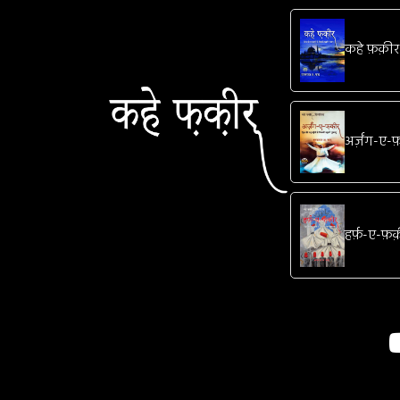
कहे फ़क़ीर
अर्ज़ंग-ए
हर्फ़-ए-फ़