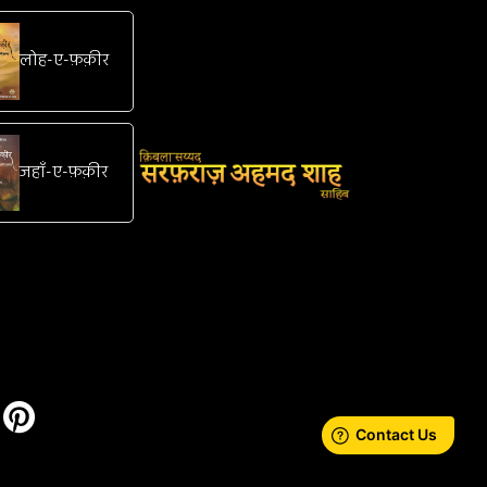
लोह-ए-फ़क़ीर
जहाँ-ए-फ़क़ीर