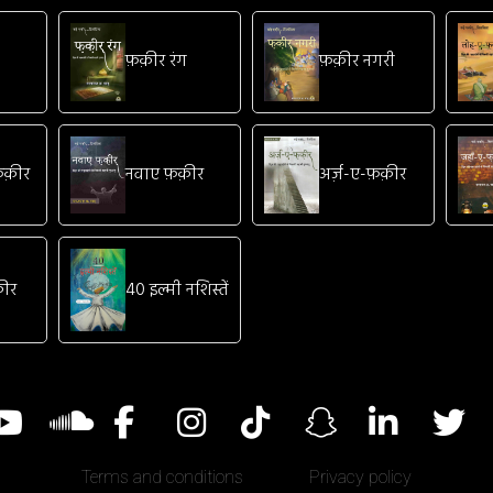
फ़क़ीर रंग
फ़क़ीर नगरी
-फ़क़ीर
नवाए फ़क़ीर
अर्ज़-ए-फ़क़ीर
क़ीर
40 इल्मी नशिस्तें
Terms and conditions
Privacy policy