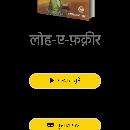
लोह-ए-फ़क़ीर
अध्याय सुनें
पुस्तक पढ़ना