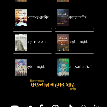
अर्ज़ंग-ए-फ़क़ीर
नवाए फ़क़ीर
अर्ज़-ए-फ़क़ीर
जहाँ-ए-फ़क़ीर
हर्फ़-ए-फ़क़ीर
40 इल्मी नशिस्तें