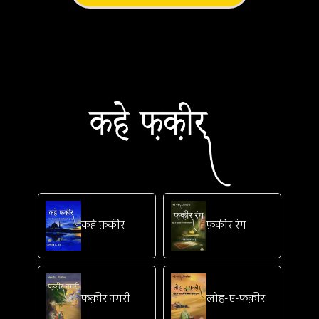
कहे फ़क़ीर
फ़क़ीर रंग
फ़क़ीर नगरी
लोह-ए-फ़क़ीर